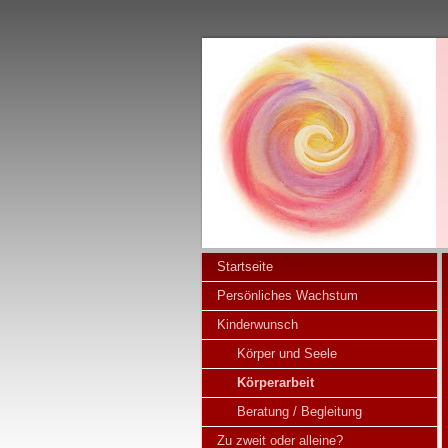
Startseite
Persönliches Wachstum
Kinderwunsch
Körper und Seele
Körperarbeit
Beratung / Begleitung
Zu zweit oder alleine?