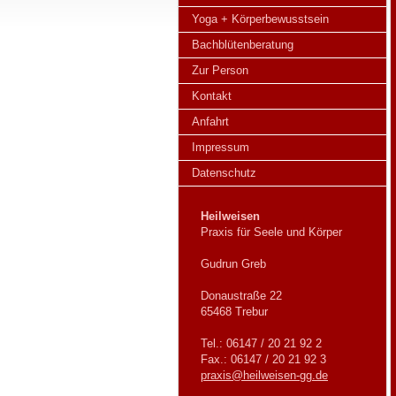
Yoga + Körperbewusstsein
Bachblütenberatung
Zur Person
Kontakt
Anfahrt
Impressum
Datenschutz
Heilweisen
Praxis für Seele und Körper
Gudrun Greb
Donaustraße 22
65468 Trebur
Tel.: 06147 / 20 21 92 2
Fax.: 06147 / 20 21 92 3
praxis@heilweisen-gg.de