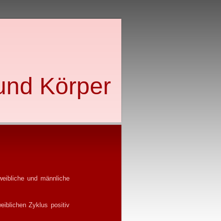
 und Körper
 weibliche und männliche
eiblichen Zyklus positiv